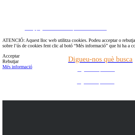
Contacti amb nosaltr
CRM y páginas inmobiliarias por eGO Real Estate
(22) 2624-9904
ATENCIÓ: Aquest lloc web utilitza cookies. Podeu acceptar o rebutjar 
sobre l’ús de cookies fent clic al botó “Més informació” que hi ha a c
WhatsApp (21) 99696-3337
Acceptar
Digueu-nos què busca
Rebutjar
Més informació
Digueu-nos què busca
Digueu-nos què busca