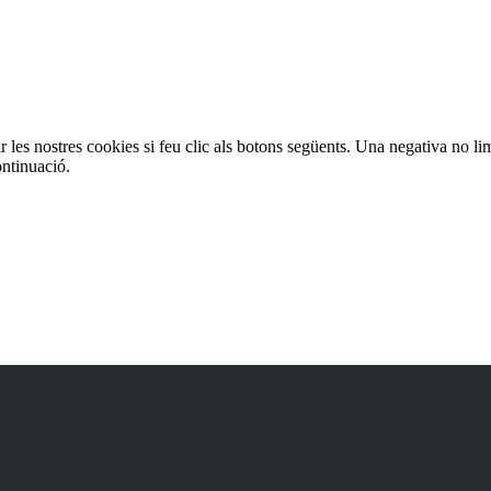
es
les nostres cookies si feu clic als botons següents. Una negativa no lim
ontinuació.