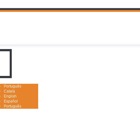
uguês

Português
Català
English
Español
Português