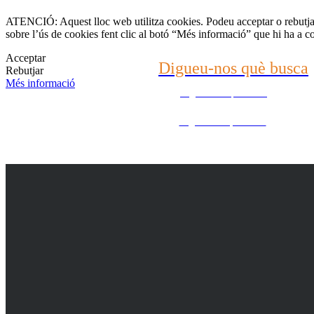
(22) 2624-9904
ATENCIÓ: Aquest lloc web utilitza cookies. Podeu acceptar o rebutjar 
sobre l’ús de cookies fent clic al botó “Més informació” que hi ha a c
WhatsApp (21) 99696-3337
Acceptar
Digueu-nos què busca
Rebutjar
Més informació
Digueu-nos què busca
Digueu-nos què busca