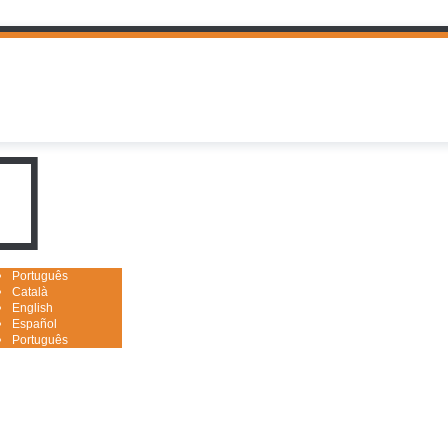
uguês

Português
Català
English
Español
Português