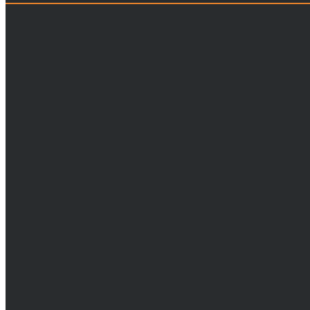



