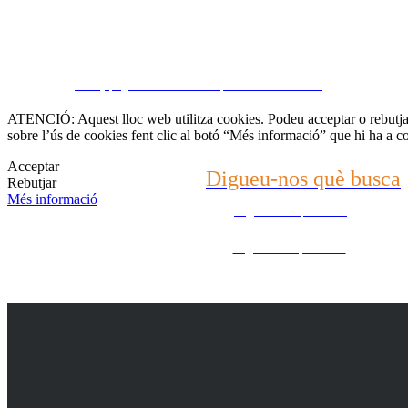
Contacti amb nosaltr
CRM y páginas inmobiliarias por eGO Real Estate
(22) 2624-9904
ATENCIÓ: Aquest lloc web utilitza cookies. Podeu acceptar o rebutjar 
sobre l’ús de cookies fent clic al botó “Més informació” que hi ha a c
WhatsApp (21) 99696-3337
Acceptar
Digueu-nos què busca
Rebutjar
Més informació
Digueu-nos què busca
Digueu-nos què busca