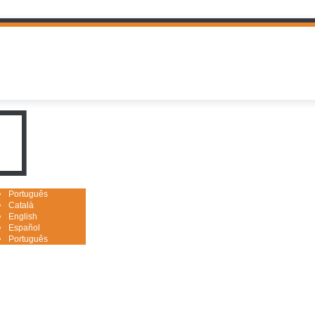
uguês

Português
Català
English
Español
Português