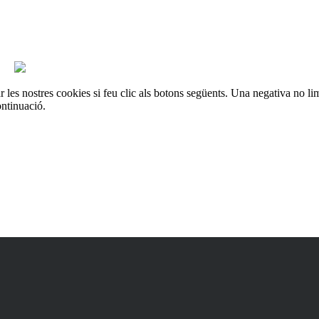
es
les nostres cookies si feu clic als botons següents. Una negativa no lim
ontinuació.