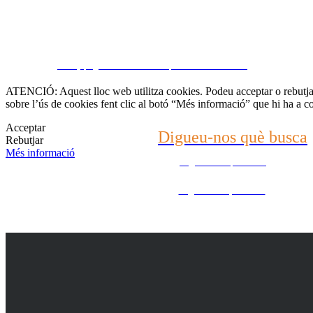
Contacti amb nosaltr
CRM y páginas inmobiliarias por eGO Real Estate
(22) 2624-9904
ATENCIÓ: Aquest lloc web utilitza cookies. Podeu acceptar o rebutjar 
sobre l’ús de cookies fent clic al botó “Més informació” que hi ha a c
WhatsApp (21) 99696-3337
Acceptar
Digueu-nos què busca
Rebutjar
Més informació
Digueu-nos què busca
Digueu-nos què busca