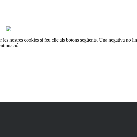
es
les nostres cookies si feu clic als botons següents. Una negativa no lim
ontinuació.