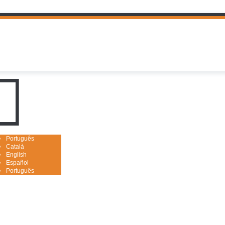
uguês

Português
Català
English
Español
Português