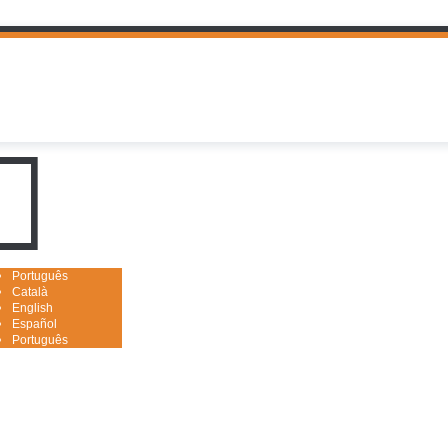
uguês

Português
Català
English
Español
Português