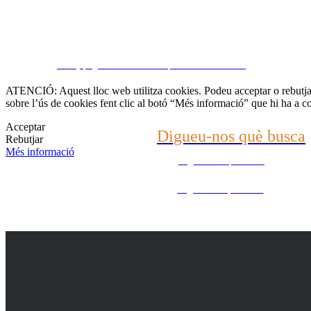
Contacti amb nosaltr
CRM y páginas inmobiliarias por eGO Real Estate
(22) 2624-9904
ATENCIÓ: Aquest lloc web utilitza cookies. Podeu acceptar o rebutjar 
sobre l’ús de cookies fent clic al botó “Més informació” que hi ha a c
WhatsApp (21) 99696-3337
Acceptar
Digueu-nos què busca
Rebutjar
Més informació
Digueu-nos què busca
Digueu-nos què busca