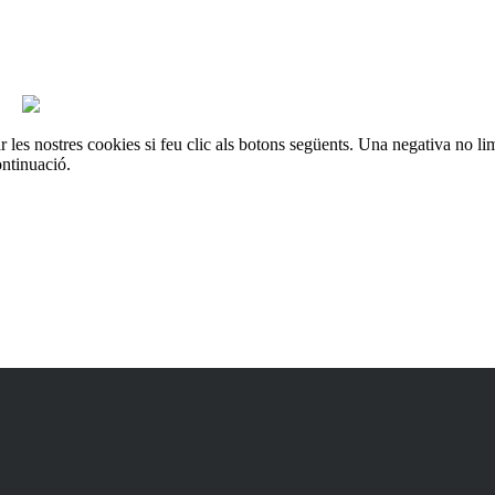
es
les nostres cookies si feu clic als botons següents. Una negativa no lim
ontinuació.