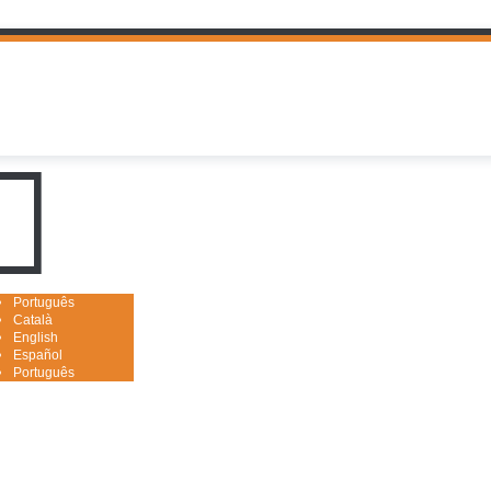
uguês

Português
Català
English
Español
Português