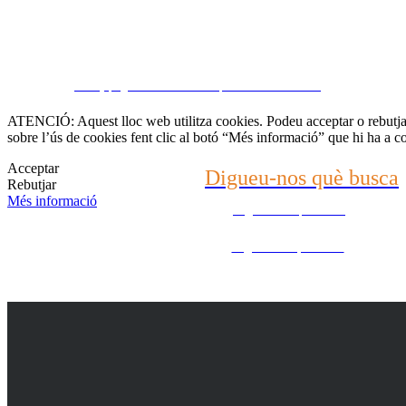
Contacti amb nosaltr
CRM y páginas inmobiliarias por eGO Real Estate
(22) 2624-9904
ATENCIÓ: Aquest lloc web utilitza cookies. Podeu acceptar o rebutjar 
sobre l’ús de cookies fent clic al botó “Més informació” que hi ha a c
WhatsApp (21) 99696-3337
Acceptar
Digueu-nos què busca
Rebutjar
Més informació
Digueu-nos què busca
Digueu-nos què busca