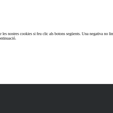
es
les nostres cookies si feu clic als botons següents. Una negativa no lim
ontinuació.