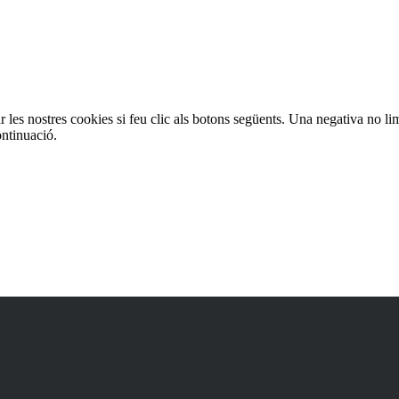
es
les nostres cookies si feu clic als botons següents. Una negativa no lim
ontinuació.