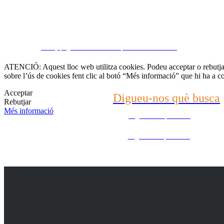
Contacti amb nosaltr
CRM y páginas inmobiliarias por eGO Real Estate
(22) 2624-9904
ATENCIÓ: Aquest lloc web utilitza cookies. Podeu acceptar o rebutjar 
sobre l’ús de cookies fent clic al botó “Més informació” que hi ha a c
WhatsApp (21) 99696-3337
Acceptar
Digueu-nos què busca
Rebutjar
Més informació
Digueu-nos què busca
Digueu-nos què busca