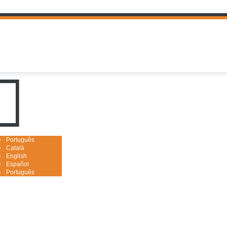
uguês

Português
Català
English
Español
Português