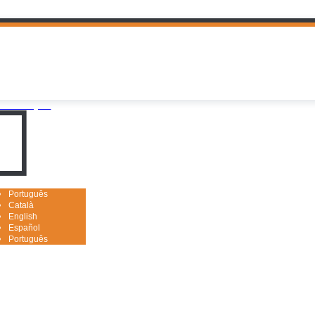
uguês

isa avançada
Português
Català
English
Español
Português