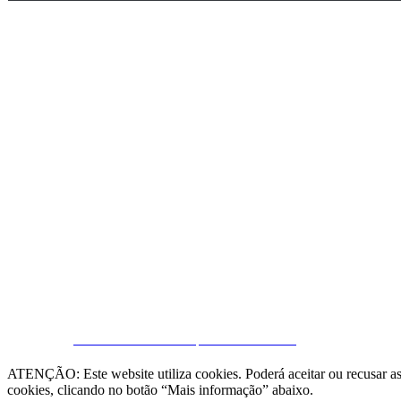
Fale connosco
CRM e Sites Imobiliários por eGO Real Estate
(22) 2624-9904
ATENÇÃO: Este website utiliza cookies. Poderá aceitar ou recusar as 
cookies, clicando no botão “Mais informação” abaixo.