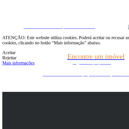
Fale connosco
CRM e Sites Imobiliários por eGO Real Estate
(22) 2624-9904
ATENÇÃO: Este website utiliza cookies. Poderá aceitar ou recusar as 
cookies, clicando no botão “Mais informação” abaixo.
WhatsApp (21) 99696-3337
Aceitar
Encontre um imóvel
Rejeitar
Mais informações
Diga-nos o que procura
Ainda não encontrou o que procura? Nós procuramos