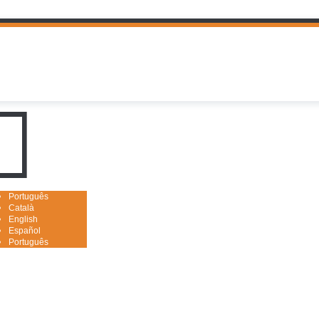
uguês

Português
Català
English
Español
Português