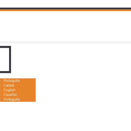
uguês

Português
Català
English
Español
Português