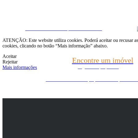
Fale connosco
CRM e Sites Imobiliários por eGO Real Estate
(22) 2624-9904
ATENÇÃO: Este website utiliza cookies. Poderá aceitar ou recusar as 
cookies, clicando no botão “Mais informação” abaixo.
WhatsApp (21) 99696-3337
Aceitar
Encontre um imóvel
Rejeitar
Mais informações
Diga-nos o que procura
Ainda não encontrou o que procura? Nós procuramos