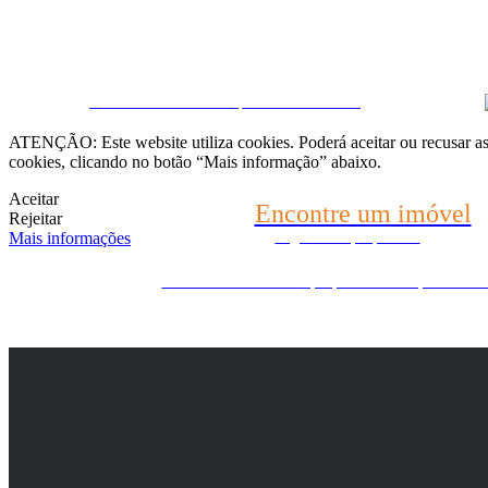
Fale connosco
CRM e Sites Imobiliários por eGO Real Estate
(22) 2624-9904
ATENÇÃO: Este website utiliza cookies. Poderá aceitar ou recusar as 
cookies, clicando no botão “Mais informação” abaixo.
WhatsApp (21) 99696-3337
Aceitar
Encontre um imóvel
Rejeitar
Mais informações
Diga-nos o que procura
Ainda não encontrou o que procura? Nós procuramos