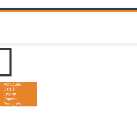
uguês

Português
Català
English
Español
Português