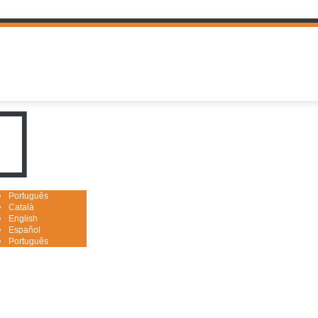
uguês

Português
Català
English
Español
Português