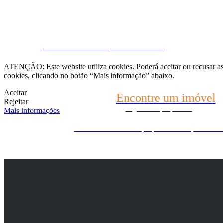
Fale connosco
CRM e Sites Imobiliários por eGO Real Estate
(22) 2624-9904
ATENÇÃO: Este website utiliza cookies. Poderá aceitar ou recusar as 
cookies, clicando no botão “Mais informação” abaixo.
WhatsApp (21) 99696-3337
Aceitar
Encontre um imóvel
Rejeitar
Diga-nos o que procura
Mais informações
Ainda não encontrou o que procura? Nós procuramos