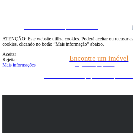
Fale connosco
CRM e Sites Imobiliários por eGO Real Estate
(22) 2624-9904
ATENÇÃO: Este website utiliza cookies. Poderá aceitar ou recusar as 
cookies, clicando no botão “Mais informação” abaixo.
WhatsApp (21) 99696-3337
Aceitar
Encontre um imóvel
Rejeitar
Mais informações
Diga-nos o que procura
Ainda não encontrou o que procura? Nós procuramos