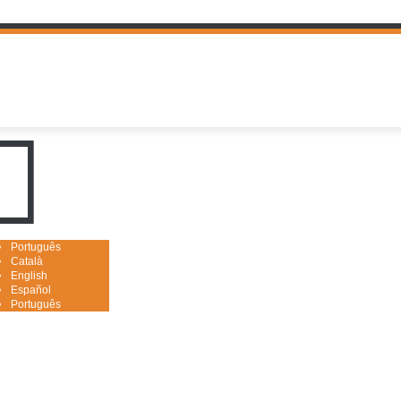
uguês

Português
Català
English
Español
Português