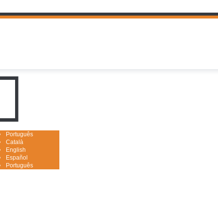
uguês

Português
Català
English
Español
Português