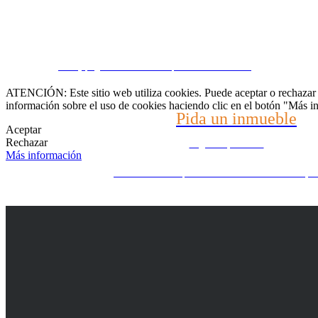
Hable con nosotros
CRM y páginas inmobiliarias por eGO Real Estate
(22) 2624-9904
ATENCIÓN: Este sitio web utiliza cookies. Puede aceptar o rechazar n
información sobre el uso de cookies haciendo clic en el botón "Más i
Pida un inmueble
WhatsApp (21) 99696-3337
Aceptar
Rechazar
Díganos qué busca
Más información
¿No encuentra lo que busca? Nosotros buscamos por