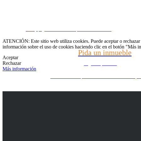
Hable con nosotros
CRM y páginas inmobiliarias por eGO Real Estate
(22) 2624-9904
ATENCIÓN: Este sitio web utiliza cookies. Puede aceptar o rechazar n
información sobre el uso de cookies haciendo clic en el botón "Más i
Pida un inmueble
WhatsApp (21) 99696-3337
Aceptar
Rechazar
Díganos qué busca
Más información
¿No encuentra lo que busca? Nosotros buscamos por