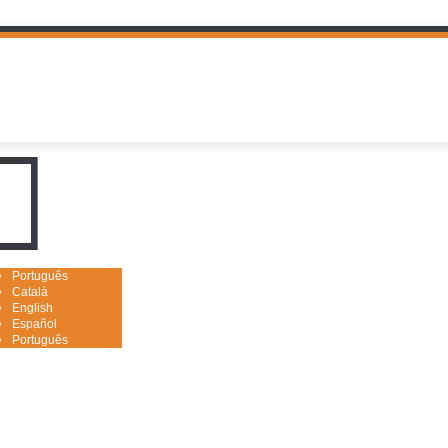
uguês

Português
Català
English
Español
Português