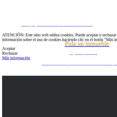
Hable con nosotros
CRM y páginas inmobiliarias por eGO Real Estate
(22) 2624-9904
ATENCIÓN: Este sitio web utiliza cookies. Puede aceptar o rechazar n
información sobre el uso de cookies haciendo clic en el botón "Más i
Pida un inmueble
WhatsApp (21) 99696-3337
Aceptar
Rechazar
Díganos qué busca
Más información
¿No encuentra lo que busca? Nosotros buscamos por