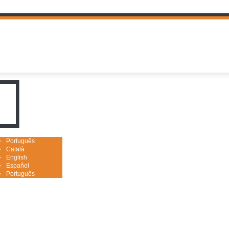
uguês

Português
Català
English
Español
Português