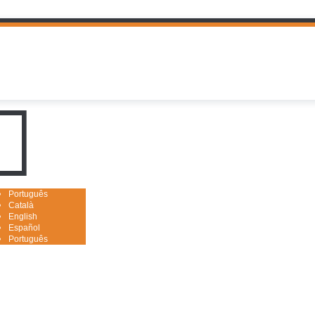
uguês

Português
Català
English
Español
Português