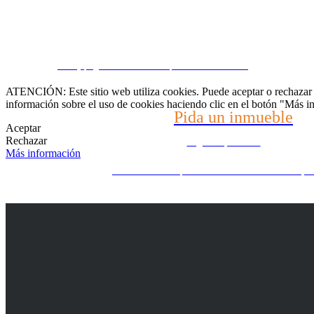
Hable con nosotros
CRM y páginas inmobiliarias por eGO Real Estate
(22) 2624-9904
ATENCIÓN: Este sitio web utiliza cookies. Puede aceptar o rechazar n
información sobre el uso de cookies haciendo clic en el botón "Más i
Pida un inmueble
WhatsApp (21) 99696-3337
Aceptar
Rechazar
Díganos qué busca
Más información
¿No encuentra lo que busca? Nosotros buscamos por