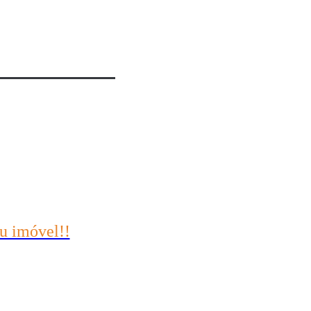
u imóvel!!
portunidades