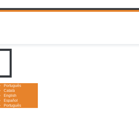
uguês

Português
Català
English
Español
Português