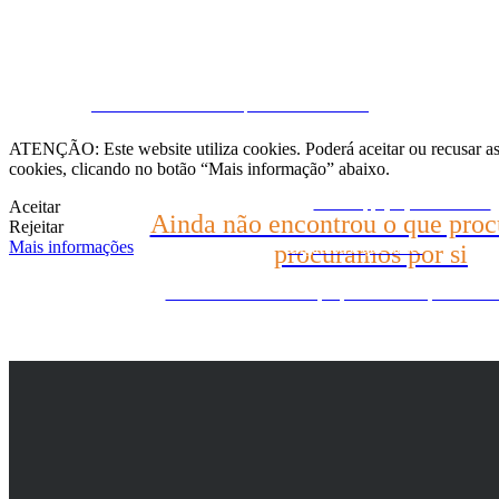
Fale conosco
CRM e Sites Imobiliários por eGO Real Estate
(22) 2624-9904
ATENÇÃO: Este website utiliza cookies. Poderá aceitar ou recusar as 
cookies, clicando no botão “Mais informação” abaixo.
WhatsApp (21) 99696-3337
Aceitar
Ainda não encontrou o que proc
Rejeitar
Mais informações
procuramos por si
Diga-nos o que busca
Ainda não encontrou o que procura? Nós procuramos