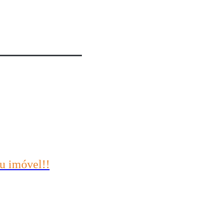
u imóvel!!
portunidades