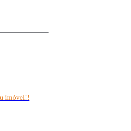
u imóvel!!
portunidades