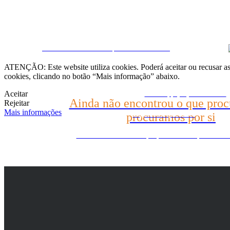
Fale conosco
CRM e Sites Imobiliários por eGO Real Estate
(22) 2624-9904
ATENÇÃO: Este website utiliza cookies. Poderá aceitar ou recusar as 
cookies, clicando no botão “Mais informação” abaixo.
Aceitar
WhatsApp (21) 99696-3337
Ainda não encontrou o que proc
Rejeitar
Mais informações
procuramos por si
Diga-nos o que busca
Ainda não encontrou o que procura? Nós procuramos