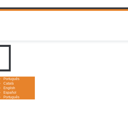
uguês

Português
Català
English
Español
Português