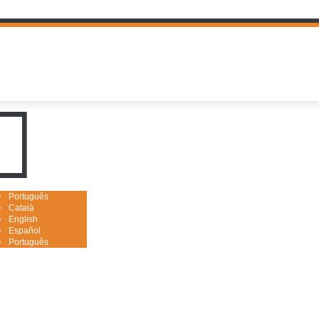
uguês

Português
Català
English
Español
Português