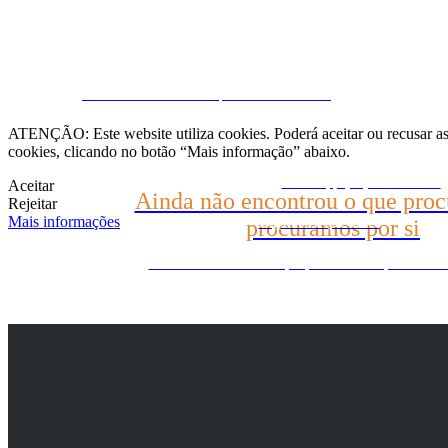
Fale conosco
CRM e Sites Imobiliários por eGO Real Estate
(22) 2624-9904
ATENÇÃO: Este website utiliza cookies. Poderá aceitar ou recusar as 
cookies, clicando no botão “Mais informação” abaixo.
WhatsApp (21) 99696-3337
Aceitar
Ainda não encontrou o que proc
Rejeitar
Mais informações
procuramos por si
Diga-nos o que busca
Ainda não encontrou o que procura? Nós procuramos